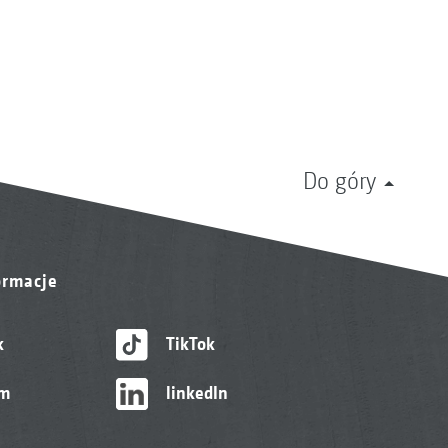
Do góry
ormacje
k
TikTok
am
linkedIn