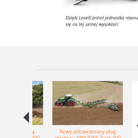
Dzięki LevelControl jednostka równa
się na tej samej wysokości
ug ze stopniową
Nowy półzawieszany pług
zerokości Teres 300
obrotowy AMAZONE Tyrok 400