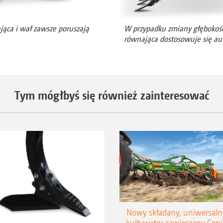
jąca i wał zawsze poruszają
W przypadku zmiany głębokośc
równająca dostosowuje się au
Tym mógłbyś się również zainteresować
Nowy składany, uniwersaln
kultywator zawieszany Ceni