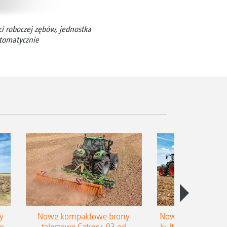
i roboczej zębów, jednostka
tomatycznie
y
Nowe kompaktowe brony
Nowy zagarniacz p
o
talerzowe Catros+ 03 od
kultywatora do pły