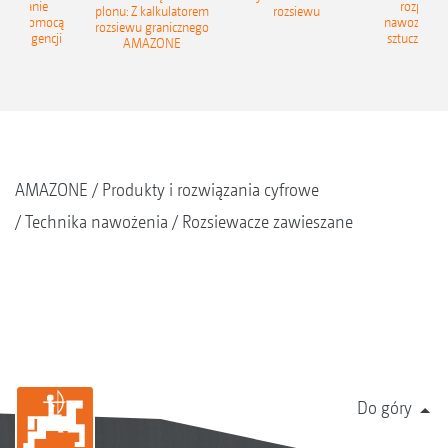
znawanie
rozpozn
plonu: Z kalkulatorem
rozsiewu
 za pomocą
nawozów z
rozsiewu granicznego
 inteligencji
sztucznej in
AMAZONE
AMAZONE
Produkty i rozwiązania cyfrowe
Technika nawożenia
Rozsiewacze zawieszane
Do góry