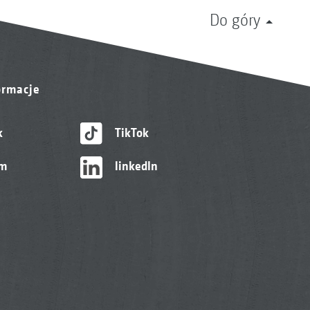
Do góry
ormacje
k
TikTok
am
linkedIn