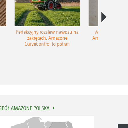
Perfekcyjny rozsiew nawozu na
Marek Zieliński,
zakrętach. Amazone
Amazone Polska p
CurveControl to potrafi
kierunek rozwo
SPÓŁ AMAZONE POLSKA