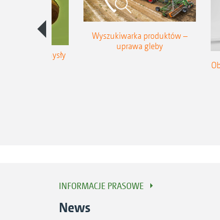
Wyszukiwarka produktów –
uprawa gleby
 sie dobre pomysły
Ob
zej przyszłosci
INFORMACJE PRASOWE
News