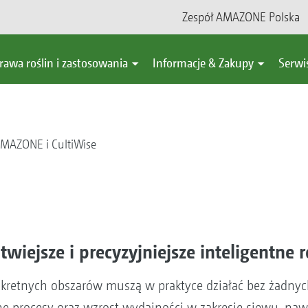
Zespół AMAZONE Polska
rawa roślin i zastosowania
Informacje & Zakupy
Serwi
MAZONE i CultiWise
wiejsze i precyzyjniejsze inteligentne 
retnych obszarów muszą w praktyce działać bez żadnych
ne procesy oraz wzrost wydajności w zakresie siewu, naw