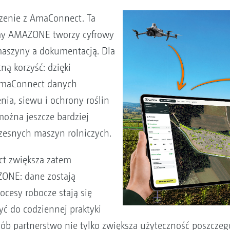
ączenie z AmaConnect. Ta
rmy AMAZONE tworzy cyfrowy
aszyny a dokumentacją. Dla
ą korzyść: dzięki
AmaConnect danych
nia, siewu i ochrony roślin
ożna jeszcze bardziej
czesnych maszyn rolniczych.
ct zwiększa zatem
ZONE: dane zostają
ocesy robocze stają się
yć do codziennej praktyki
b partnerstwo nie tylko zwiększa użyteczność poszczegó