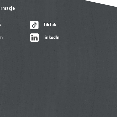
ormacje
k
TikTok
am
linkedIn