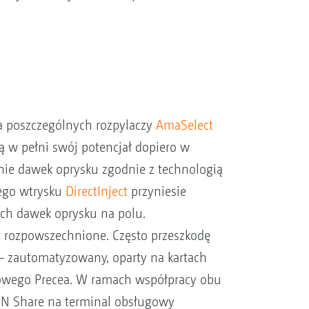
ia poszczególnych rozpylaczy
AmaSelect
ą w pełni swój potencjał dopiero w
ie dawek oprysku zgodnie z technologią
iego wtrysku
DirectInject
przyniesie
ch dawek oprysku na polu.
t rozpowszechnione. Często przeszkodę
– zautomatyzowany, oparty na kartach
towego Precea. W ramach współpracy obu
ON Share na terminal obsługowy