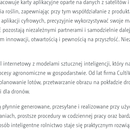
acowuje karty aplikacyjne oparte na danych z satelitów 
a roślin, zapewniając przy tym współdziałanie z produk
h aplikacji cyfrowych, precyzyjnie wykorzystywać swoje m
pozostają niezależnymi partnerami i samodzielnie dalej 
innowacji, otwartością i pewnością na przyszłość. Nieza
al internetowy z modelami sztucznej inteligencji, który
esy agronomiczne w gospodarstwie. Od lat firma CultiW
lanowanie lotów, przetwarzanie obrazu na pokładzie dron
i dla dronów.
ą płynnie generowane, przesyłane i realizowane przy uż
niach, prostsze procedury w codziennej pracy oraz bard
osób inteligentne rolnictwo staje się praktycznym rozwi