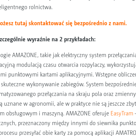
ligentnego rolnictwa.
możesz tutaj skontaktować się bezpośrednio z nami.
zczególnie wyraźnie na 2 przykładach:
ogie AMAZONE, takie jak elektryczny system przełączan
acyjną modulacją czasu otwarcia rozpylaczy, wykorzystuj
mi punktowymi kartami aplikacyjnymi. Wstępne obliczen
 i skuteczne wykonywanie zabiegów. System bezpośredn
omatyzowanego przełączania na skraju pola oraz zmienny
 uznane w agronomii, ale w praktyce nie są jeszcze zby
lem obsługowym i maszyną. AMAZONE oferuje
EasyTram
gicznych, przeznaczony między innymi do siewnika punk
procesu przesyłać obie karty za pomocą aplikacji AMATR