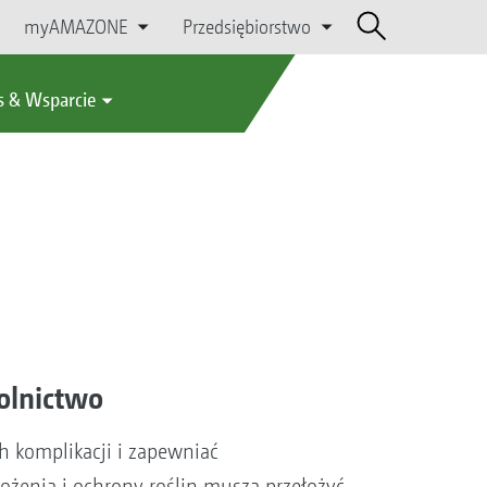
myAMAZONE
Przedsiębiorstwo
s & Wsparcie
rolnictwo
 komplikacji i zapewniać
ożenia i ochrony roślin muszą przełożyć