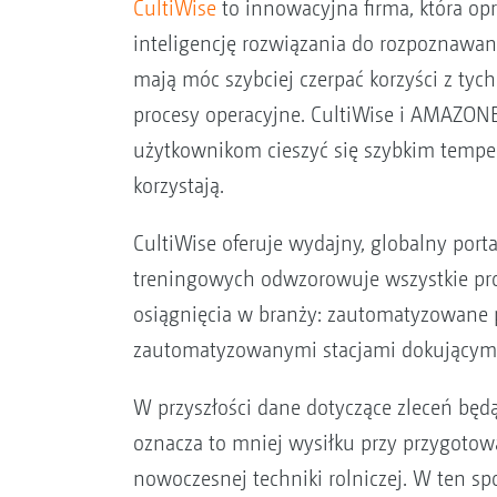
CultiWise
to innowacyjna firma, która opr
inteligencję rozwiązania do rozpoznawani
mają móc szybciej czerpać korzyści z tyc
procesy operacyjne. CultiWise i AMAZONE 
użytkownikom cieszyć się szybkim tempem 
korzystają.
CultiWise oferuje wydajny, globalny port
treningowych odwzorowuje wszystkie proc
osiągnięcia w branży: zautomatyzowane p
zautomatyzowanymi stacjami dokującym
W przyszłości dane dotyczące zleceń będ
oznacza to mniej wysiłku przy przygotowa
nowoczesnej techniki rolniczej. W ten sp