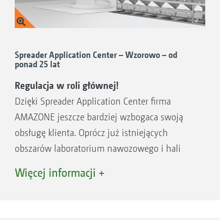
Spreader Application Center – Wzorowo – od
ponad 25 lat
Regulacja w roli głównej!
Dzięki Spreader Application Center firma
AMAZONE jeszcze bardziej wzbogaca swoją
obsługę klienta. Oprócz już istniejących
obszarów laboratorium nawozowego i hali
testów nawozowych, Spreader Application
Więcej informacji +
Center obejmuje teraz również filary „Test i
trening”, „Zarządzanie danymi” oraz związany
z tym „Transfer wiedzy”.