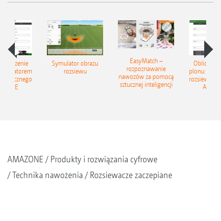
rozsiewacz ma 1 czy 50 lat, zawsze stajemy po
Twojej stronie – niezawodnie
i kompetentnie.
Internet:
www.amazone.de
EasyMatch –
zwiększenie
Symulator obrazu
Oblicz zwi
rozpoznawanie
kalkulatorem
rozsiewu
plonu: Z ka
E-Mail:
duengeservice@amazone.de
nawozów za pomocą
 granicznego
rozsiewu gr
sztucznej inteligencji
AZONE
AMAZ
Telefon:
+49 (0)5405 501-111
WhatsApp:
+49 (0)175-488 9573
AMAZONE
Produkty i rozwiązania cyfrowe
Technika nawożenia
Rozsiewacze zaczepiane