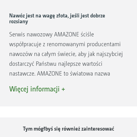
Ostatnim dwóm filarom towarzyszy
restrukturyzacja, która ma na celu wejście w
Nawóz jest na wagę złota, jeśli jest dobrze
rozsiany
postępującą globalizację i cyfryzację rolnictwa.
Celem Spreader Application Center jest
Serwis nawozowy AMAZONE ściśle
zaoferowanie klientowi jeszcze lepszej obsługi
współpracuje z renomowanymi producentami
we wszystkich aspektach techniki nawożenia.
nawozów na całym świecie, aby jak najszybciej
dostarczyć Państwu najlepsze wartości
nastawcze. AMAZONE to światowa nazwa
precyzyjnych tabel rozsiewu.
Więcej informacji +
Serwis nawozowy – Jak do nas dotrzeć:
Serwis nawozowy pracuje bez żadnych granic.
Tym mógłbyś się również zainteresować
Nie tylko geo- graficznych. Jest obojętne, czy