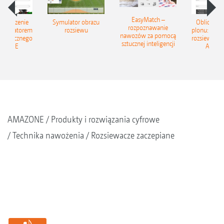
EasyMatch –
zwiększenie
Symulator obrazu
Oblicz zwi
rozpoznawanie
kalkulatorem
rozsiewu
plonu: Z ka
nawozów za pomocą
 granicznego
rozsiewu gr
sztucznej inteligencji
AZONE
AMAZ
AMAZONE
Produkty i rozwiązania cyfrowe
Technika nawożenia
Rozsiewacze zaczepiane