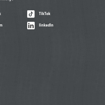
k
TikTok
am
linkedIn