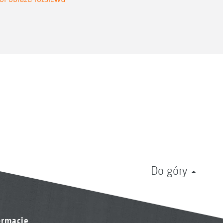
Do góry
ormacje