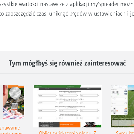
szystkie wartości nastawcze z aplikacji mySpreader możn
aoszczędzić czas, uniknąć błędów w ustawieniach i je
E
Tym mógłbyś się również zainteresować
oznawanie
Oblicz zwiększenie plonu: Z
Symulat
 sztucznej