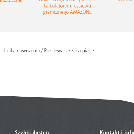
kalkulatorem rozsiewu
i
granicznego AMAZONE
echnika nawożenia
Rozsiewacze zaczepiane
Szybki dostęp
Kontakt i inf