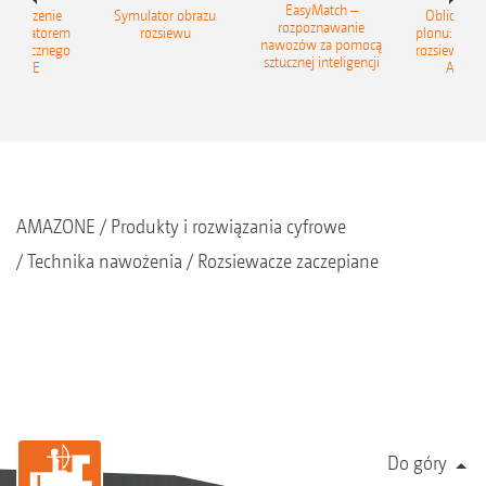
EasyMatch –
zwiększenie
Symulator obrazu
Oblicz zwi
rozpoznawanie
kalkulatorem
rozsiewu
plonu: Z ka
nawozów za pomocą
 granicznego
rozsiewu gr
sztucznej inteligencji
AZONE
AMAZ
AMAZONE
Produkty i rozwiązania cyfrowe
Technika nawożenia
Rozsiewacze zaczepiane
Do góry