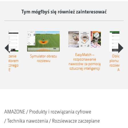
Tym mógłbyś się również zainteresować
EasyMatch –
zwiększenie
Symulator obrazu
Oblicz zwi
rozpoznawanie
kalkulatorem
rozsiewu
plonu: Z ka
nawozów za pomocą
 granicznego
rozsiewu gr
sztucznej inteligencji
AZONE
AMAZ
AMAZONE
Produkty i rozwiązania cyfrowe
Technika nawożenia
Rozsiewacze zaczepiane