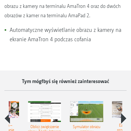
obrazu z kamery na terminalu AmaTron 4 oraz do dwóch
obrazów z kamer na terminalu AmaPad 2.
Automatyczne wyświetlanie obrazu z kamery na
ekranie AmaTron 4 podczas cofania
Tym mógłbyś się również zainteresować
Match –
EasyMa
Oblicz zwiększenie
Symulator obrazu
znawanie
rozpozn