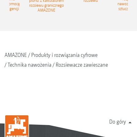
plonu: Z kalkulatorem
rozsiewu
 za pomocą
nawozów z
rozsiewu granicznego
 inteligencji
sztucznej in
AMAZONE
AMAZONE
Produkty i rozwiązania cyfrowe
Technika nawożenia
Rozsiewacze zawieszane
Do góry