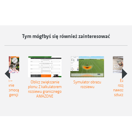
Tym mógłbyś się również zainteresować
Match –
EasyMa
Oblicz zwiększenie
Symulator obrazu
znawanie
rozpozn
plonu: Z kalkulatorem
rozsiewu
 za pomocą
nawozów z
rozsiewu granicznego
 inteligencji
sztucznej in
AMAZONE