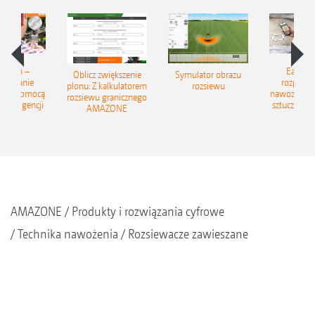
Match –
EasyMa
Oblicz zwiększenie
Symulator obrazu
znawanie
rozpozn
plonu: Z kalkulatorem
rozsiewu
 za pomocą
nawozów z
rozsiewu granicznego
 inteligencji
sztucznej in
AMAZONE
AMAZONE
Produkty i rozwiązania cyfrowe
Technika nawożenia
Rozsiewacze zawieszane