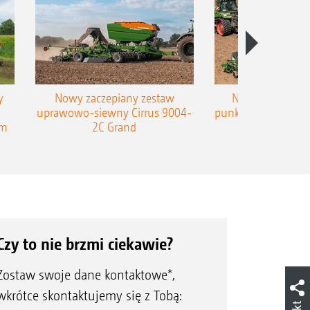
y
Nowy zaczepiany zestaw
Nowy zaczepian
uprawowo-siewny Cirrus 9004-
punktowy AMAZONE
em
2C Grand
Czy to nie brzmi ciekawie?
Zostaw swoje dane kontaktowe*,
wkrótce skontaktujemy się z Tobą: