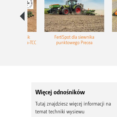
zepiany siewnik
FertiSpot dla siewnika
MAZONE Precea-TCC
punktowego Precea
Więcej odnośników
Tutaj znajdziesz więcej informacji na
temat techniki wysiewu