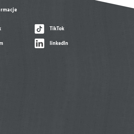
ormacje
k
TikTok
am
linkedIn