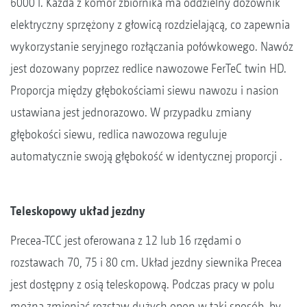
6000 l. Każda z komór zbiornika ma oddzielny dozownik
elektryczny sprzężony z głowicą rozdzielającą, co zapewnia
wykorzystanie seryjnego rozłączania połówkowego. Nawóz
jest dozowany poprzez redlice nawozowe FerTeC twin HD.
Proporcja między głębokościami siewu nawozu i nasion
ustawiana jest jednorazowo. W przypadku zmiany
głębokości siewu, redlica nawozowa reguluje
automatycznie swoją głębokość w identycznej proporcji .
Teleskopowy układ jezdny
Precea-TCC jest oferowana z 12 lub 16 rzędami o
rozstawach 70, 75 i 80 cm. Układ jezdny siewnika Precea
jest dostępny z osią teleskopową. Podczas pracy w polu
można zmieniać rozstaw dużych opon w taki sposób, by