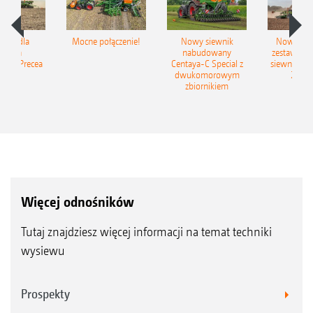
iSpot dla
Mocne połączenie!
Nowy siewnik
Nowy zac
ewnika
nabudowany
zestaw up
ego Precea
Centaya-C Special z
siewny Cir
dwukomorowym
2C Gr
zbiornikiem
Więcej odnośników
Tutaj znajdziesz więcej informacji na temat techniki
wysiewu
Prospekty