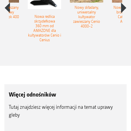
łzawieszany
Nowy składany,
Nowe kom
obrotowy
uniwersalny
brony ta
Nowa redlica
 Tyrok 400
kultywator
Catros+
skrzydełkowa
nland
zawieszany Cenio
AMAZ
360 mm od
4000-2
AMAZONE dla
kultywatorów Cenio i
Cenius
Więcej odnośników
Tutaj znajdziesz więcej informacji na temat uprawy
gleby