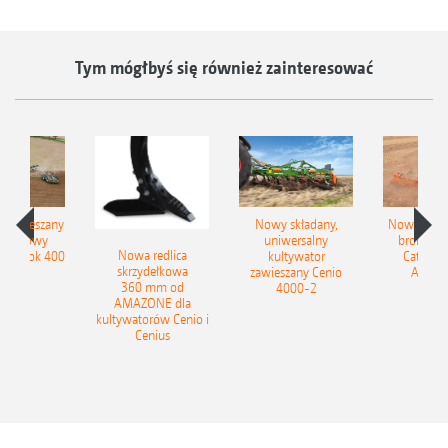
Tym mógłbyś się również zainteresować
łzawieszany
Nowy składany,
Nowe kom
obrotowy
uniwersalny
brony ta
Nowa redlica
 Tyrok 400
kultywator
Catros+
skrzydełkowa
nland
zawieszany Cenio
AMAZ
360 mm od
4000-2
AMAZONE dla
kultywatorów Cenio i
Cenius