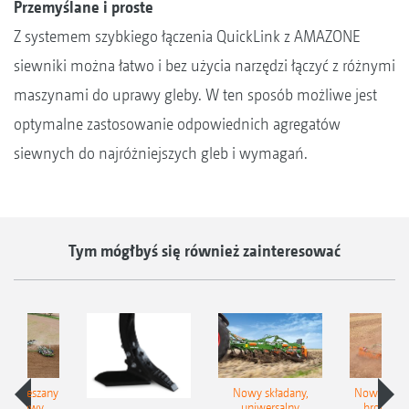
Przemyślane i proste
Z systemem szybkiego łączenia QuickLink z AMAZONE
siewniki można łatwo i bez użycia narzędzi łączyć z różnymi
maszynami do uprawy gleby. W ten sposób możliwe jest
optymalne zastosowanie odpowiednich agregatów
siewnych do najróżniejszych gleb i wymagań.
Tym mógłbyś się również zainteresować
łzawieszany
Nowy składany,
Nowe kom
obrotowy
uniwersalny
brony ta