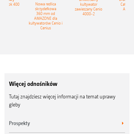
Nowa redlica
 Tyrok 400
kultywator
Catros+
skrzydełkowa
nland
zawieszany Cenio
AMAZ
360 mm od
4000-2
AMAZONE dla
kultywatorów Cenio i
Cenius
Więcej odnośników
Tutaj znajdziesz więcej informacji na temat uprawy
gleby
Prospekty