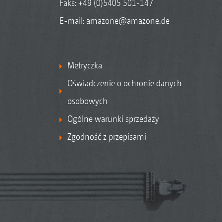
Faks: +49 (0)5405 501-147
E-mail:
amazone@amazone.de
Metryczka
Oświadczenie o ochronie danych
osobowych
Ogólne warunki sprzedaży
Zgodność z przepisami