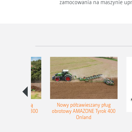
zamocowania na maszynie up
ug ze stopniową
Nowy półzawieszany pług
zerokości Teres 300
obrotowy AMAZONE Tyrok 400
Onland