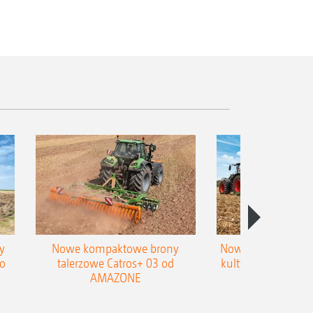
y
Nowe kompaktowe brony
Nowy zagarniacz p
o
talerzowe Catros+ 03 od
kultywatora do pły
AMAZONE
Cobra