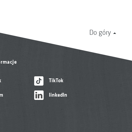
Do góry
ormacje
k
TikTok
am
linkedIn