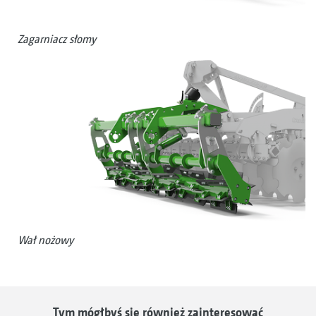
Zagarniacz słomy
Wał nożowy
Tym mógłbyś się również zainteresować