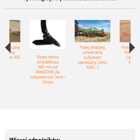
łzawieszany
Nowy składany,
Nowe kom
obrotowy
uniwersalny
brony ta
Nowa redlica
 Tyrok 400
kultywator
Catros+
skrzydełkowa
nland
zawieszany Cenio
AMAZ
360 mm od
4000-2
AMAZONE dla
kultywatorów Cenio i
Cenius