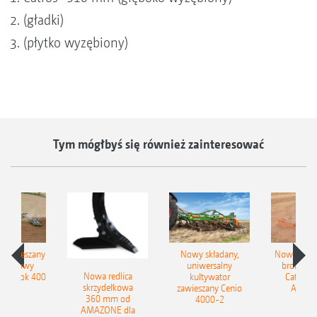
(gładki)
(płytko wyzębiony)
Tym mógłbyś się również zainteresować
łzawieszany
Nowy składany,
Nowe kom
obrotowy
uniwersalny
brony ta
Nowa redlica
 Tyrok 400
kultywator
Catros+
skrzydełkowa
nland
zawieszany Cenio
AMAZ
360 mm od
4000-2
AMAZONE dla