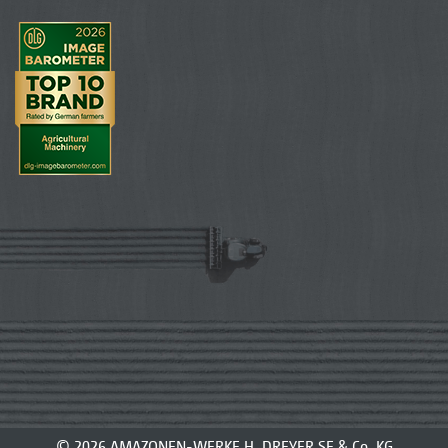
© 2026 AMAZONEN-WERKE H. DREYER SE & Co. KG