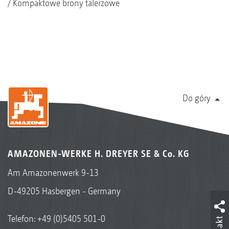
Kompaktowe brony talerzowe
Do góry
AMAZONEN-WERKE H. DREYER SE & Co. KG
Am Amazonenwerk 9-13
D-49205 Hasbergen - Germany
Telefon:
+49 (0)5405 501-0