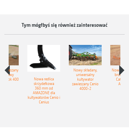
Tym mógłbyś się również zainteresować
łzawieszany
Nowy składany,
Nowe kom
obrotowy
uniwersalny
brony ta
Nowa redlica
 Tyrok 400
kultywator
Catros+
skrzydełkowa
nland
zawieszany Cenio
AMAZ
360 mm od
4000-2
AMAZONE dla
kultywatorów Cenio i
Cenius