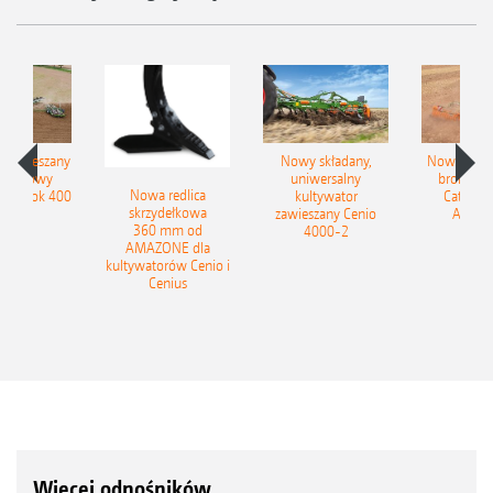
łzawieszany
Nowy składany,
Nowe kom
obrotowy
uniwersalny
brony ta
Nowa redlica
 Tyrok 400
kultywator
Catros+
skrzydełkowa
nland
zawieszany Cenio
AMAZ
360 mm od
4000-2
AMAZONE dla
kultywatorów Cenio i
Cenius
Więcej odnośników