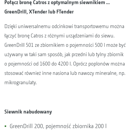
Połącz bronę Catros z optymalnym siewnikiem …
GreenDrill, XTender lub FTender
Dzięki uniwersalnemu odcinkowi transportowemu można
łączyć bronę Catros z różnymi urządzeniami do siewu.
GreenDrill 501 ze zbiornikiem o pojemności 500 l może być
używany w taki sam sposób, jak przedni lub tylny zbiornik
o pojemności od 1600 do 4200 l. Oprócz poplonów można
stosować również inne nasiona lub nawozy mineralne, np.
mikrogranulaty.
Siewnik nabudowany
GreenDrill 200, pojemność zbiornika 200 l