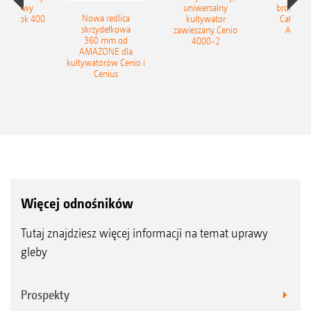
obrotowy
uniwersalny
brony ta
Nowa redlica
 Tyrok 400
kultywator
Catros+
skrzydełkowa
nland
zawieszany Cenio
AMAZ
360 mm od
4000-2
AMAZONE dla
kultywatorów Cenio i
Cenius
Więcej odnośników
Tutaj znajdziesz więcej informacji na temat uprawy
gleby
Prospekty