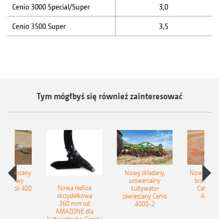
Tym mógłbyś się również zainteresować
łzawieszany
Nowy składany,
Nowe kom
obrotowy
uniwersalny
brony ta
Nowa redlica
 Tyrok 400
kultywator
Catros+
skrzydełkowa
nland
zawieszany Cenio
AMAZ
360 mm od
4000-2
AMAZONE dla