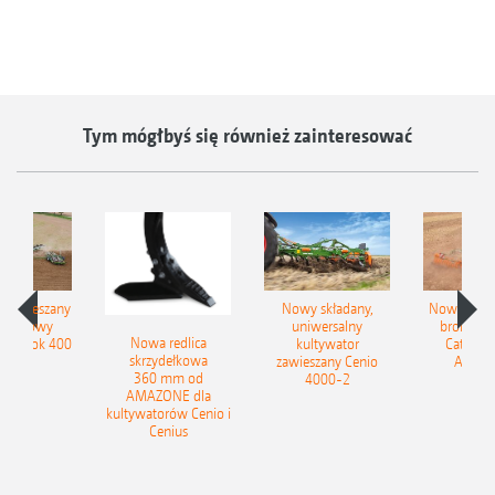
Tym mógłbyś się również zainteresować
łzawieszany
Nowy składany,
Nowe kom
obrotowy
uniwersalny
brony ta
Nowa redlica
 Tyrok 400
kultywator
Catros+
skrzydełkowa
nland
zawieszany Cenio
AMAZ
360 mm od
4000-2
AMAZONE dla
kultywatorów Cenio i
Cenius