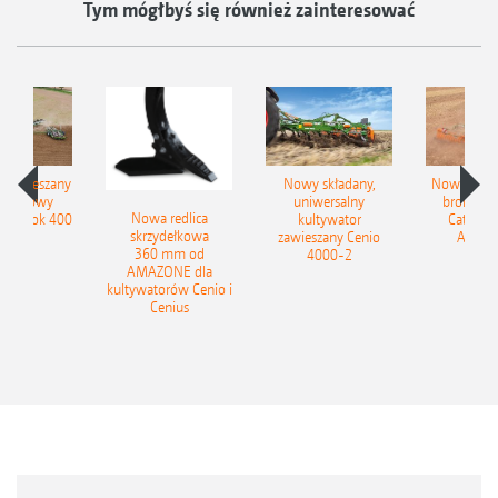
Tym mógłbyś się również zainteresować
łzawieszany
Nowy składany,
Nowe kom
obrotowy
uniwersalny
brony ta
Nowa redlica
 Tyrok 400
kultywator
Catros+
skrzydełkowa
nland
zawieszany Cenio
AMAZ
360 mm od
4000-2
AMAZONE dla
kultywatorów Cenio i
Cenius