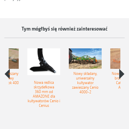
Tym mógłbyś się również zainteresować
łzawieszany
Nowy składany,
Nowe kom
obrotowy
uniwersalny
brony ta
Nowa redlica
 Tyrok 400
kultywator
Catros+
skrzydełkowa
nland
zawieszany Cenio
AMAZ
360 mm od
4000-2
AMAZONE dla
kultywatorów Cenio i
Cenius