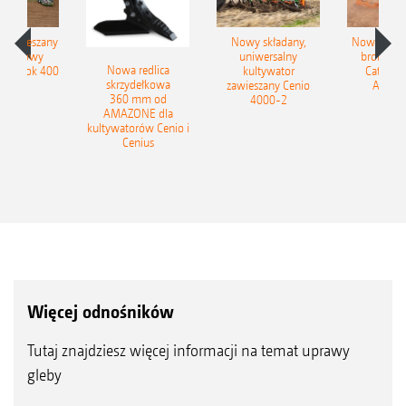
łzawieszany
Nowy składany,
Nowe kom
obrotowy
uniwersalny
brony ta
Nowa redlica
 Tyrok 400
kultywator
Catros+
skrzydełkowa
nland
zawieszany Cenio
AMAZ
360 mm od
4000-2
AMAZONE dla
kultywatorów Cenio i
Cenius
Więcej odnośników
Tutaj znajdziesz więcej informacji na temat uprawy
gleby