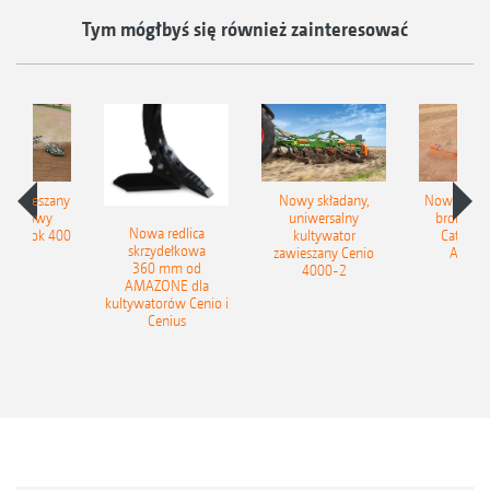
Tym mógłbyś się również zainteresować
łzawieszany
Nowy składany,
Nowe kom
obrotowy
uniwersalny
brony ta
Nowa redlica
 Tyrok 400
kultywator
Catros+
skrzydełkowa
nland
zawieszany Cenio
AMAZ
360 mm od
4000-2
AMAZONE dla
kultywatorów Cenio i
Cenius