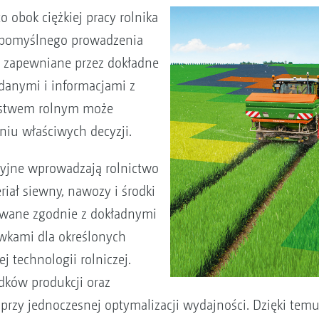
 obok ciężkiej pracy rolnika
 pomyślnego prowadzenia
e zapewniane przez dokładne
 danymi i informacjami z
rstwem rolnym może
iu właściwych decyzji.
cyjne wprowadzają rolnictwo
riał siewny, nawozy i środki
owane zgodnie z dokładnymi
kami dla określonych
j technologii rolniczej.
dków produkcji oraz
rzy jednoczesnej optymalizacji wydajności. Dzięki temu 