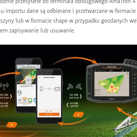
dnie przesyłane do terminala obsługowego AmaTron 4 
 importu dane są odbierane i przetwarzane w formacie
zyny lub w formacie shape w przypadku geodanych wek
tem zapisywanie lub usuwanie.