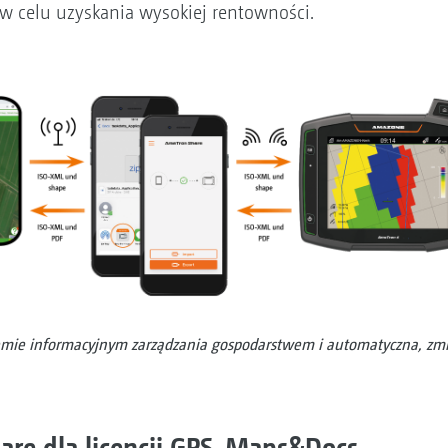
 w celu uzyskania wysokiej rentowności.
stemie informacyjnym zarządzania gospodarstwem i automatyczna, zm
are dla licencji GPS-Maps&Docs