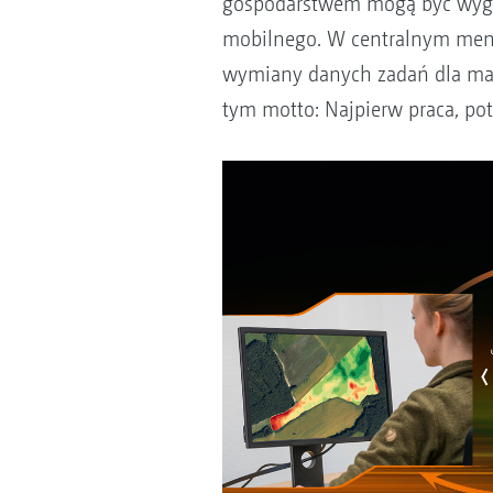
gospodarstwem mogą być wygo
mobilnego. W centralnym menu
wymiany danych zadań dla mas
tym motto: Najpierw praca, po