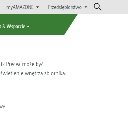
myAMAZONE
Przedsiębiorstwo
s & Wsparcie
ik Precea może być
wietlenie wnętrza zbiornika.
owy