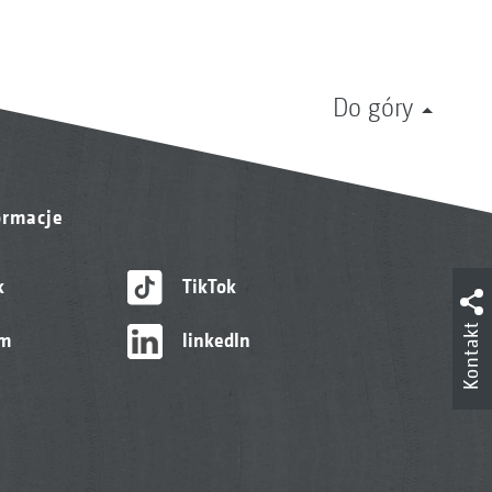
Do góry
ormacje
k
TikTok
Kontakt
am
linkedIn