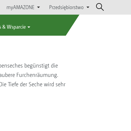
myAMAZONE
Przedsiębiorstwo
s & Wsparcie
ibenseches begünstigt die
saubere Furchenräumung.
e Tiefe der Seche wird sehr