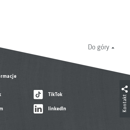
Do góry
ormacje
k
TikTok
Kontakt
am
linkedIn