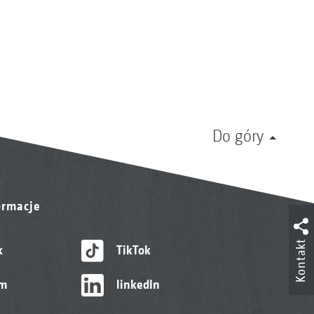
Do góry
ormacje
Kontakt
k
TikTok
am
linkedIn