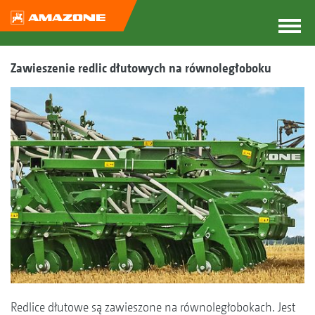
Zawieszenie redlic dłutowych na równoległoboku
Redlice dłutowe są zawieszone na równoległobokach. Jest