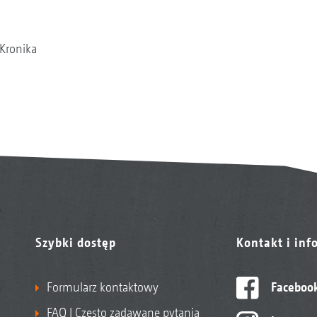
Kronika
Szybki dostęp
Kontakt i inf
Formularz kontaktowy
Faceboo
FAQ | Często zadawane pytania