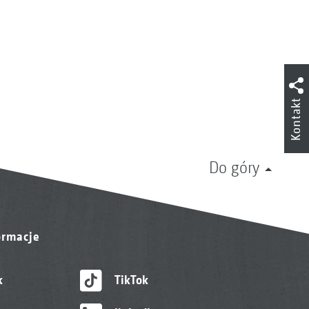
Kontakt
Do góry
ormacje
k
TikTok