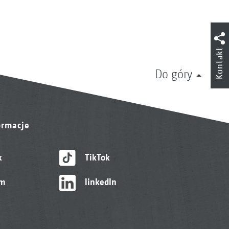
Kontakt
Do góry
ormacje
k
TikTok
am
linkedIn