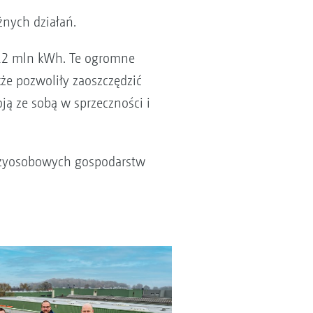
żnych działań.
 12 mln kWh. Te ogromne
kże pozwoliły zaoszczędzić
ą ze sobą w sprzeczności i
trzyosobowych gospodarstw