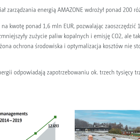
dział zarządzania energią AMAZONE wdrożył ponad 200 ró
i na kwotę ponad 1,6 mln EUR, pozwalając zaoszczędzić
zmniejszyły zużycie paliw kopalnych i emisję CO2, ale ta
na ochrona środowiska i optymalizacja kosztów nie stoj
nergii odpowiadają zapotrzebowaniu ok. trzech tysięcy 