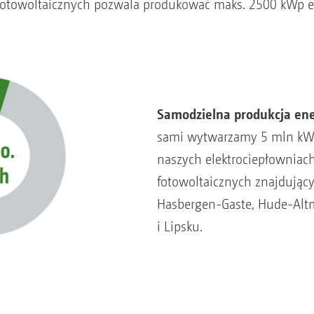
i fotowoltaicznych pozwala produkować maks. 2500 kWp en
Samodzielna produkcja ener
sami wytwarzamy 5 mln kWh 
naszych elektrociepłowniach
fotowoltaicznych znajdując
Hasbergen-Gaste, Hude-Alt
i Lipsku.