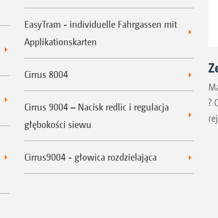
EasyTram - individuelle Fahrgassen mit
Applikationskarten
Z
Cirrus 8004
Ma
? 
Cirrus 9004 – Nacisk redlic i regulacja
re
głębokości siewu
Cirrus9004 - głowica rozdzielająca