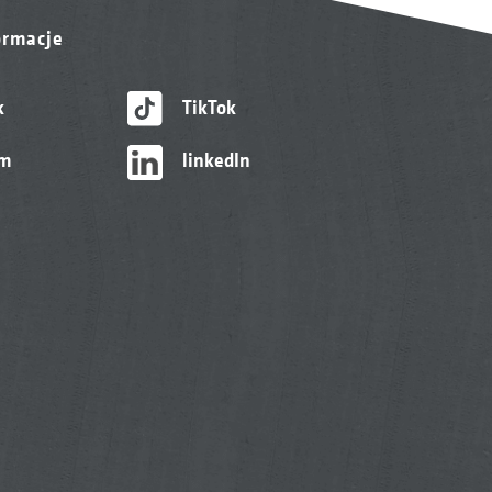
ormacje
k
TikTok
am
linkedIn