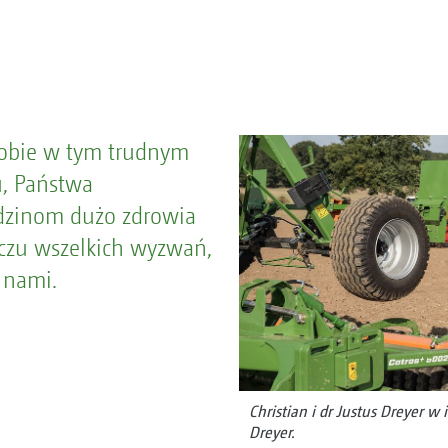
obie w tym trudnym
u, Państwa
dzinom dużo zdrowia
czu wszelkich wyzwań,
d nami.
Christian i dr Justus Dreyer w 
Dreyer.