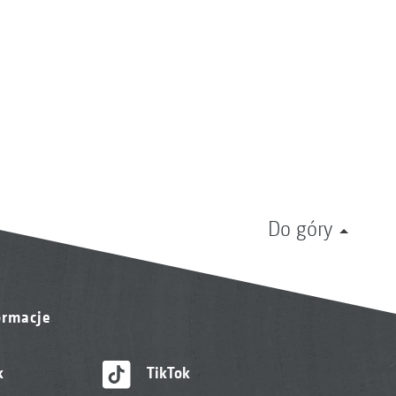
Do góry
ormacje
k
TikTok