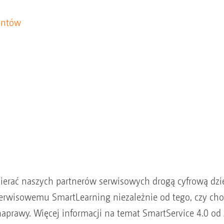
entów
erać naszych partnerów serwisowych drogą cyfrową dzię
erwisowemu SmartLearning niezależnie od tego, czy chod
naprawy. Więcej informacji na temat SmartService 4.0 o