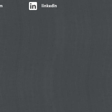
am
linkedIn