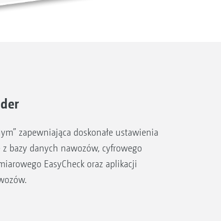
ader
dnym” zapewniająca doskonałe ustawienia
ię z bazy danych nawozów, cyfrowego
iarowego EasyCheck oraz aplikacji
wozów.