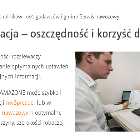
a rolników , usługodawców i gmin
Serwis nawozowy
acja – oszczędność i korzyść 
ości rozsiewaczy
anie optymalnych ustawień
nych informacji.
y AMAZONE może szybko i
cji
mySpreader
lub w
ie nawozowym
optymalne
zyny, szerokości roboczej i