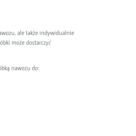
awozu, ale także indywidualnie
róbki może dostarczyć
róbką nawozu do: