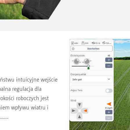
ństwu intuicyjne wejście
lna regulacja dla
kości roboczych jest
niem wpływu wiatru i
i…….