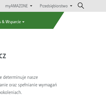
myAMAZONE
Przedsiębiorstwo
s & Wsparcie
cz
ie determinuje nasze
ałanie oraz spełnianie wymagań
pokoleniach.