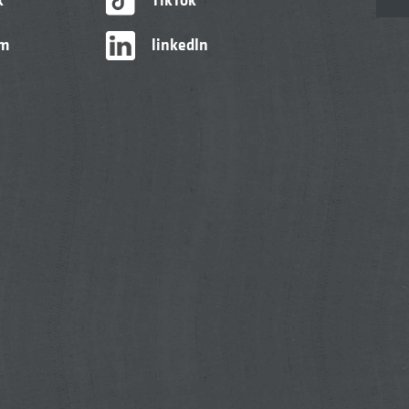
am
linkedIn