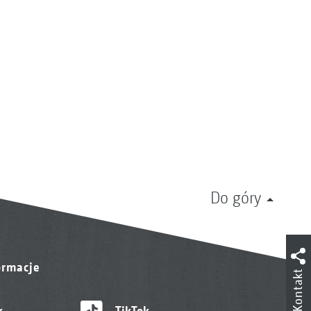
Do góry
ormacje
Kontakt
k
TikTok