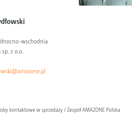
ydłowski
północno-wschodnia
sp. z o.o.
lowski@amazone.pl
oby kontaktowe w sprzedaży
Zespół AMAZONE Polska