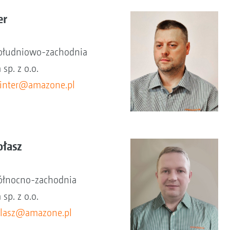
er
południowo-zachodnia
sp. z o.o.
ginter@amazone.pl
ołasz
północno-zachodnia
sp. z o.o.
olasz@amazone.pl