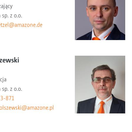
zający
sp. z o.o.
etzel@amazone.de
szewski
cja
sp. z o.o.
73-871
f.olszewski@amazone.pl