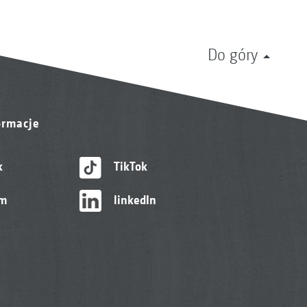
Do góry
ormacje
k
TikTok
am
linkedIn