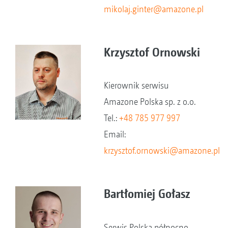
mikolaj.ginter@amazone.pl
Krzysztof Ornowski
Kierownik serwisu
Amazone Polska sp. z o.o.
Tel.:
+48 785 977 997
Email:
krzysztof.ornowski@amazone.pl
Bartłomiej Gołasz
Serwis Polska północno-