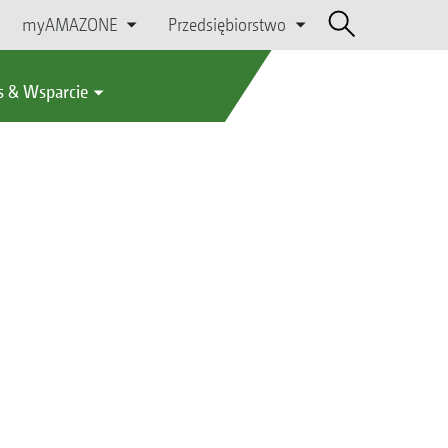
myAMAZONE
Przedsiębiorstwo
s & Wsparcie