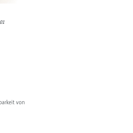
501
barkeit von