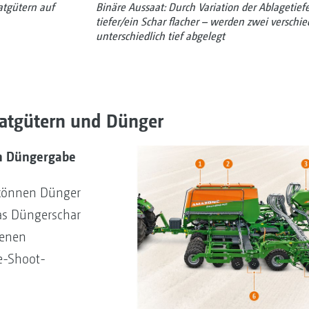
aatgütern auf
Binäre Aussaat: Durch ­Variation der Ablagetief
tiefer/ein Schar flacher – werden zwei verschi
unterschiedlich tief abgelegt
aatgütern und Dünger
h Düngergabe
 können Dünger
das Düngerschar
denen
e-Shoot-