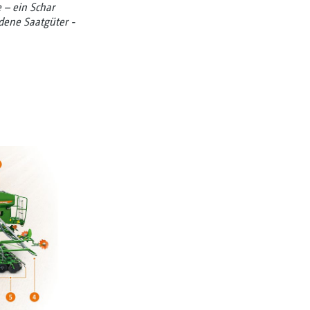
e – ein Schar
edene Saatgüter ­