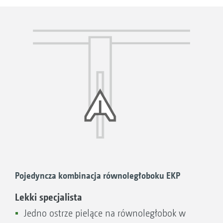
zapewnia absolutnie precyzyjne prowadzenie
narzędzi roboczych. Najwyższa jakość i
najlepsze wyniki pracy pielnika Venterra od
AMAZONE.
Pojedyncza kombinacja równoległoboku EKP
Lekki specjalista
Jedno ostrze pielące na równoległobok w