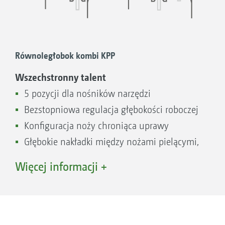
Równoległobok kombi KPP
Wszechstronny talent
5 pozycji dla nośników narzędzi
Bezstopniowa regulacja głębokości roboczej
Konfiguracja noży chroniąca uprawy
EKP-M
Głębokie nakładki między nożami pielącymi,
dzięki czemu nie pozostają żadne chwasty
Więcej informacji +
Duży wybór dodatkowych narzędzi, takich
jak tarcze osłonowe narzędzi pielących lub
pielniki palcowe
Systemy aplikacji do opryskiwania