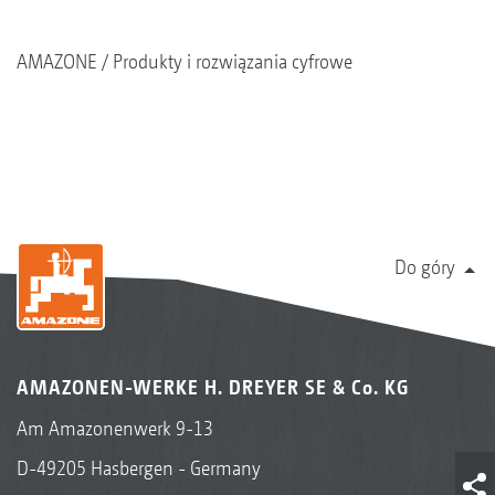
pasmowego, nawożenia i podsiewania
AMAZONE
Produkty i rozwiązania cyfrowe
Montaż do szerokości międzyrzędzi 45 cm
i 50 cm
Montaż do szerokości międzyrzędzi 75 cm
Do góry
AMAZONEN-WERKE H. DREYER SE & Co. KG
Am Amazonenwerk 9-13
D-49205 Hasbergen - Germany