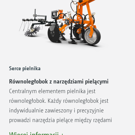
Serce pielnika
Równoległobok z narzędziami pielącymi
Centralnym elementem pielnika jest
równoległobok. Każdy równoległobok jest
indywidualnie zawieszony i precyzyjnie
prowadzi narzędzia pielące między rzędami
upraw. Noże pielące skutecznie zwalczają
Więcej informacji +