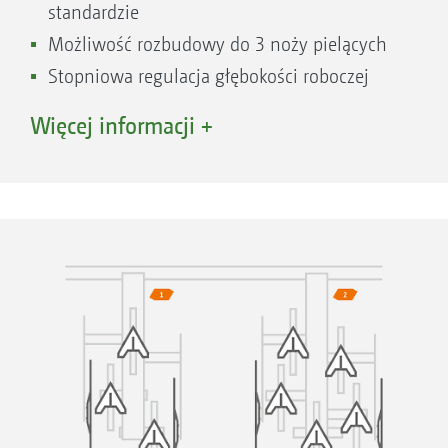
standardzie
Możliwość rozbudowy do 3 noży pielących
Stopniowa regulacja głębokości roboczej
Możliwość rozbudowy o dodatkowe
Więcej informacji +
narzędzia, takie jak brony zagarniające lub
obsypniki płaskie
Jedna sprężyna napinająca w standardzie
Opcjonalna druga sprężyna dla większej siły
nacisku
Bardzo dobrze nadaje się do zbóż, warzyw i
upraw specjalnych
Montaż do szerokości międzyrzędzi 16 cm
i 37,5 cm