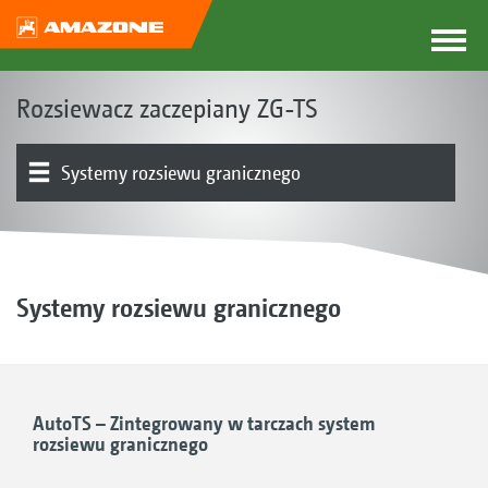
Rozsiewacz zaczepiany ZG-TS
Systemy rozsiewu granicznego
Napęd tarcz rozsiewających | układ rozsiewu
Przegląd produktu
System ważenia | Automatyczna regulacja dawki
Technologie cyfrowe | Optymalizacja obrazu rozrzutu
Elektronika | Terminale | Oprogramowanie
Maszyna podstawowa | Rama | Zbiornik
Podwozie | Dyszel | Układ kierowniczy
Wyposażenie
ZG-TS Truck
Spreader Application Center
Systemy rozsiewu granicznego
AutoTS – Zintegrowany w tarczach system
rozsiewu granicznego