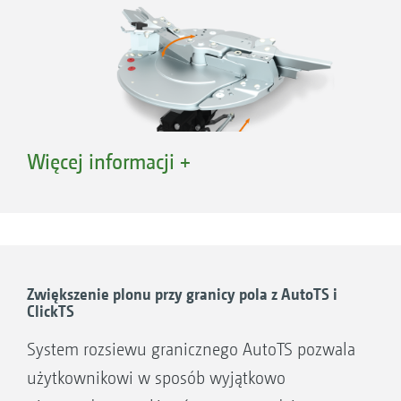
Więcej informacji +
AutoTS – przestawianie łopatek do rozsiewu
granicznego
Zwiększenie plonu przy granicy pola z AutoTS i
ClickTS
AutoTS – wygodne ustawienie i precyzyjny
rozdział poprzeczny aż do granicy pola
System rozsiewu granicznego AutoTS pozwala
Dzięki zintegrowanemu z tarczami systemowi
użytkownikowi w sposób wyjątkowo