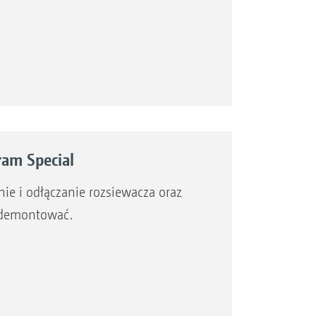
ram Special
ie i odłączanie rozsiewacza oraz
 zdemontować.