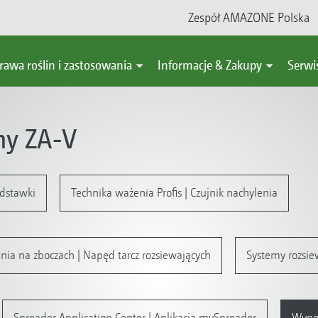
Zespół AMAZONE Polska
rawa roślin i zastosowania
Informacje & Zakupy
Serwi
ny ZA-V
adstawki
Technika ważenia Profis | Czujnik nachylenia
nia na zboczach | Napęd tarcz rozsiewających
Systemy rozsie
Spreader Application Center | Aplikacja mySpreader
Wypos