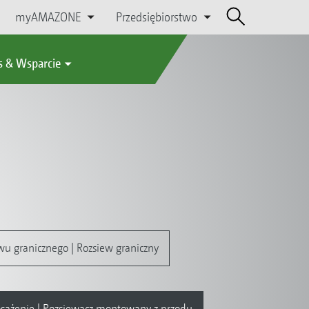
myAMAZONE
Przedsiębiorstwo
s & Wsparcie
wu granicznego | Rozsiew graniczny
ażenie | Rozsiewacz montowany z przodu