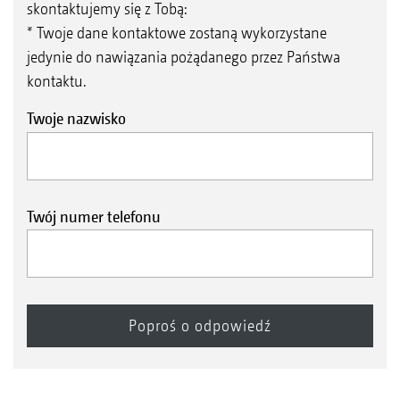
skontaktujemy się z Tobą:
* Twoje dane kontaktowe zostaną wykorzystane
jedynie do nawiązania pożądanego przez Państwa
kontaktu.
Twoje nazwisko
Twój numer telefonu
AmaClick
W kulturach specjalnych i zabiegach gniazdowych
często trzeba włączać oraz wyłączać poszczególne
sekcje po środku belki polowej. AmaClick jest
ergonomicznym zespołem obsługowym,
mogącym pracować zarówno w połączeniu z
joystickiem AmaPilot+, jak i samodzielnie z
terminalem ISOBUS.