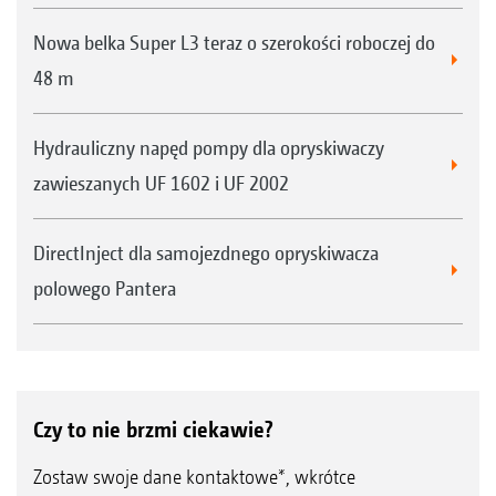
Nowa belka Super L3 teraz o szerokości roboczej do
GPS-Switch pro (jako rozszerzenie wersji
48 m
GPS-Switch basic)
Automatyczne przełączanie sekcji szerokości
Hydrauliczny napęd pompy dla opryskiwaczy
z 128 sekcjami, szczególnie dla techniki
zawieszanych UF 1602 i UF 2002
ochrony roślin z indywidualnym
przełączaniem rozpylaczy
DirectInject dla samojezdnego opryskiwacza
Oznakowanie przeszkód (np. woda, maszt
polowego Pantera
linii napowietrznej)
Automatyczny zoom przy zbliżaniu się do
poprzeczniaka
Czy to nie brzmi ciekawie?
Wyposażenie opcjonalne do AmaTron 4
Zostaw swoje dane kontaktowe*, wkrótce