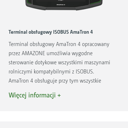
Terminal obsługowy ISOBUS AmaTron 4
Terminal obsługowy AmaTron 4 opracowany
przez AMAZONE umożliwia wygodne
sterowanie dotykowe wszystkimi maszynami
rolniczymi kompatybilnymi z ISOBUS.
AmaTron 4 obsługuje przy tym wszystkie
funkcje ISOBUS, gwarantując maksymalny
Więcej informacji +
komfort, przyjazną obsługę i przejrzystość. A
jednak: Zwłaszcza we współpracy z maszynami
rolniczymi AMAZONE potrafi on jeszcze więcej,
zapewniając maksimum funkcji dla