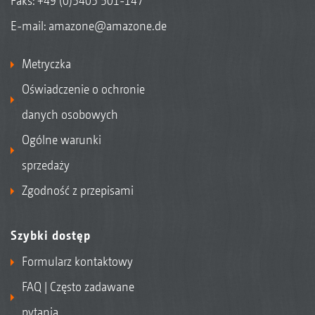
Faks: +49 (0)5405 501-147
E-mail:
amazone@amazone.de
Metryczka
Oświadczenie o ochronie
danych osobowych
Ogólne warunki
sprzedaży
Zgodność z przepisami
Szybki dostęp
Formularz kontaktowy
FAQ | Często zadawane
pytania