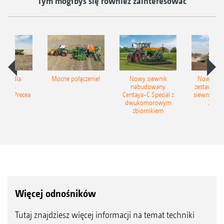
Tym mógłbyś się również zainteresować
iSpot dla
Mocne połączenie!
Nowy siewnik
Nowy zac
ewnika
nabudowany
zestaw up
ego Precea
Centaya-C Special z
siewny Cir
dwukomorowym
2C Gr
zbiornikiem
Więcej odnośników
Tutaj znajdziesz więcej informacji na temat techniki